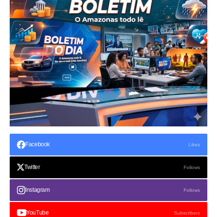
Facebook
Likes
Twitter
Follows
Instagram
Follows
YouTube
Subscribers