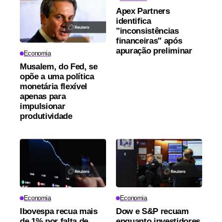
Apex Partners
identifica
"inconsistências
financeiras" após
apuração preliminar
Economia
Musalem, do Fed, se
opõe a uma política
monetária flexível
apenas para
impulsionar
produtividade
Economia
Economia
Ibovespa recua mais
Dow e S&P recuam
de 1% por falta de
enquanto investidores