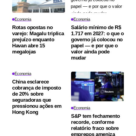
Economia
Economia
Rotas opostas no
Salário mínimo de R$
varejo: Magalu triplica
1.717 em 2027: o que o
prejuízo enquanto
governo já colocou no
Havan abre 15
papel — e por que o
megalojas
valor ainda pode
mudar
Economia
China esclarece
cobrança de imposto
de 20% sobre
seguradoras que
pressionou ações em
Economia
Hong Kong
S&P tem fechamento
recorde, conforme
relatório fraco sobre
empregos ameniza