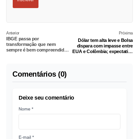
Anterior
Próxima
IBGE passa por
Dólar tem alta leve e Bolsa
transformação que nem
dispara com impasse entre
sempre é bem compreendida,
EUA e Colômbia; expectativa
diz Pochmann
sobre juros segue no radar
Comentários (0)
Deixe seu comentário
Nome *
E-mail *