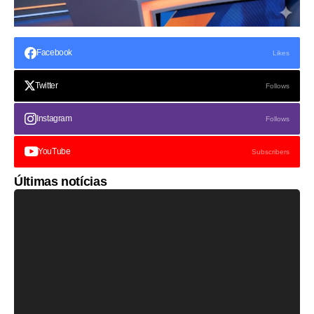
Facebook
Likes
Twitter
Follows
Instagram
Follows
YouTube
Subscribers
Últimas notícias