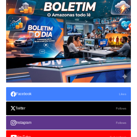
Facebook
Likes
Twitter
Follows
Instagram
Follows