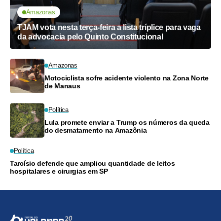
Amazonas
TJAM vota nesta terça-feira a lista tríplice para vaga
da advocacia pelo Quinto Constitucional
Amazonas
Motociclista sofre acidente violento na Zona Norte
de Manaus
Política
Lula promete enviar a Trump os números da queda
do desmatamento na Amazônia
Política
Tarcísio defende que ampliou quantidade de leitos
hospitalares e cirurgias em SP