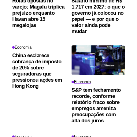
Rotas opostas no
Salário mínimo de R$
varejo: Magalu triplica
1.717 em 2027: o que o
prejuízo enquanto
governo já colocou no
Havan abre 15
papel — e por que o
megalojas
valor ainda pode
mudar
Economia
China esclarece
cobrança de imposto
de 20% sobre
seguradoras que
pressionou ações em
Economia
Hong Kong
S&P tem fechamento
recorde, conforme
relatório fraco sobre
empregos ameniza
preocupações com
alta dos juros
Economia
Economia