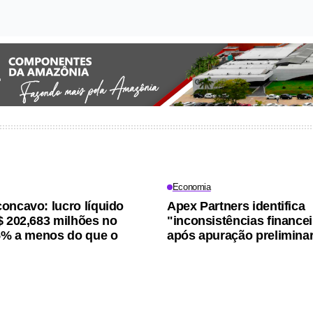
Economia
oncavo: lucro líquido
Apex Partners identifica
$ 202,683 milhões no
"inconsistências finance
15% a menos do que o
após apuração prelimina