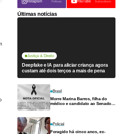
Instagram
YouTube
Follows
Subscribers
Últimas notícias
m
Justiça & Direito
Deepfake e IA para aliciar criança agora
custam até dois terços a mais de pena
Brasil
Morre Marina Barros, filha do
o
médico e candidato ao Senado
Antônio Barros
Policial
Foragido há cinco anos, ex-