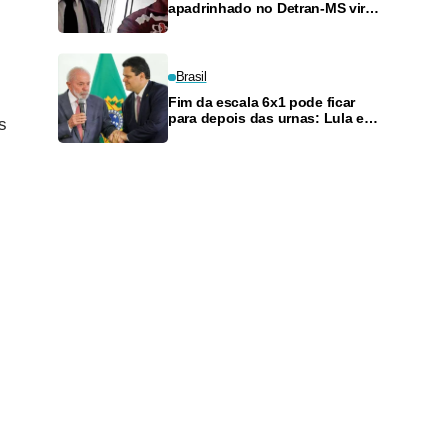
apadrinhado no Detran-MS vira
réu de novo — e é achado
fazendo frete
Brasil
Fim da escala 6x1 pode ficar
para depois das urnas: Lula e
s
Alcolumbre discutem adiamento