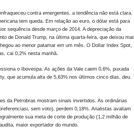
enfraqueceu contra emergentes, a tendência não está clara.
mericana tem queda. Em relação ao euro, o dólar está para
ior sequência desde março de 2014. A depreciação da
o de Donald Trump, na última quarta-feira, que deixou mai
 chegou ao menor patamar em um mês. O Dollar Index Spot,
s, cai 0,2% nesta manhã.
essiona o Ibovespa. As ações da Vale caem 0,6%, puxada
ty, que acumula alta de 5,63% nos últimos cinco dias, deu
s da Petrobras mostram sinais invertidos. As ordinárias
referenciasi, sem voto), perdem 0,18%. Analistas avaliam
egralmente sua meta de corte de produção (1,2 milhão de
Saudita, maior exportador do mundo.