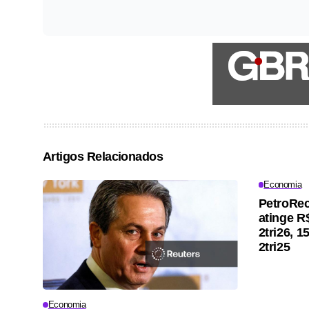
Artigos Relacionados
Economia
PetroRec
atinge R
2tri26, 
2tri25
Economia