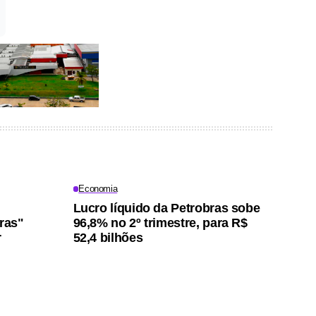
Economia
Lucro líquido da Petrobras sobe
iras"
96,8% no 2º trimestre, para R$
r
52,4 bilhões