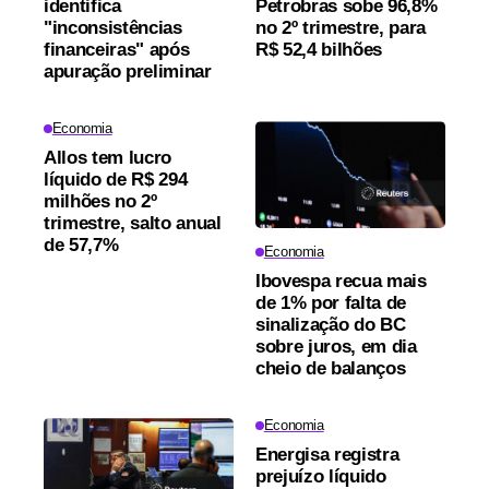
identifica
Petrobras sobe 96,8%
"inconsistências
no 2º trimestre, para
financeiras" após
R$ 52,4 bilhões
apuração preliminar
Economia
Allos tem lucro
líquido de R$ 294
milhões no 2º
trimestre, salto anual
de 57,7%
Economia
Ibovespa recua mais
de 1% por falta de
sinalização do BC
sobre juros, em dia
cheio de balanços
Economia
Energisa registra
prejuízo líquido