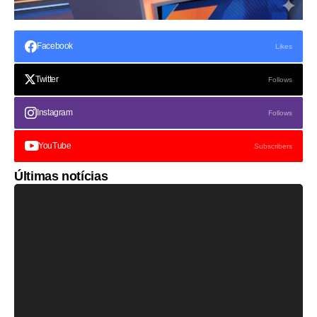
Facebook
Likes
Twitter
Follows
Instagram
Follows
YouTube
Subscribers
Últimas notícias