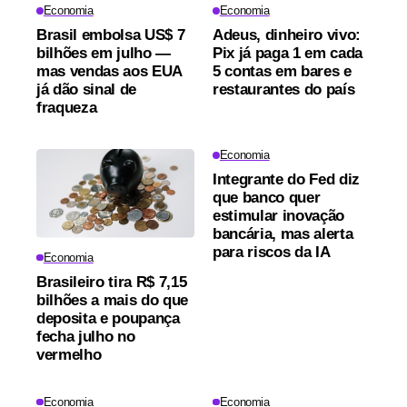
Economia
Economia
Brasil embolsa US$ 7
Adeus, dinheiro vivo:
bilhões em julho —
Pix já paga 1 em cada
mas vendas aos EUA
5 contas em bares e
já dão sinal de
restaurantes do país
fraqueza
Economia
Integrante do Fed diz
que banco quer
estimular inovação
bancária, mas alerta
para riscos da IA
Economia
Brasileiro tira R$ 7,15
bilhões a mais do que
deposita e poupança
fecha julho no
vermelho
Economia
Economia