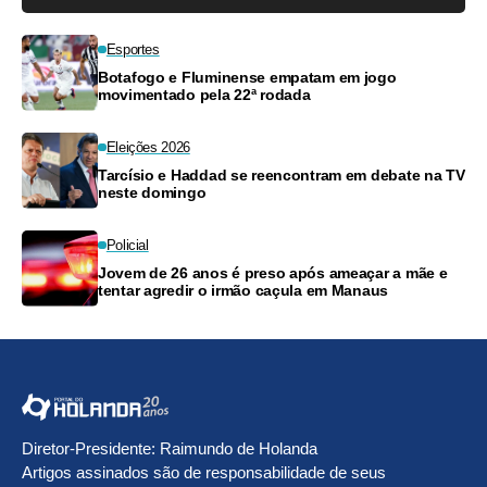
Esportes
Botafogo e Fluminense empatam em jogo
movimentado pela 22ª rodada
Eleições 2026
Tarcísio e Haddad se reencontram em debate na TV
neste domingo
Policial
Jovem de 26 anos é preso após ameaçar a mãe e
tentar agredir o irmão caçula em Manaus
Diretor-Presidente: Raimundo de Holanda
Artigos assinados são de responsabilidade de seus