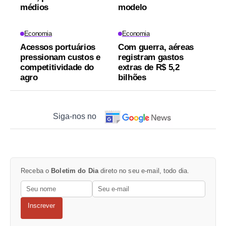
médios
modelo
Economia
Economia
Acessos portuários
Com guerra, aéreas
pressionam custos e
registram gastos
competitividade do
extras de R$ 5,2
agro
bilhões
Siga-nos no
Receba o
Boletim do Dia
direto no seu e-mail, todo dia.
Inscrever