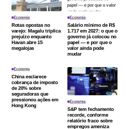
Economia
Economia
Rotas opostas no
Salário mínimo de R$
varejo: Magalu triplica
1.717 em 2027: o que o
prejuízo enquanto
governo já colocou no
Havan abre 15
papel — e por que o
megalojas
valor ainda pode
mudar
Economia
China esclarece
cobrança de imposto
de 20% sobre
seguradoras que
pressionou ações em
Economia
Hong Kong
S&P tem fechamento
recorde, conforme
relatório fraco sobre
empregos ameniza