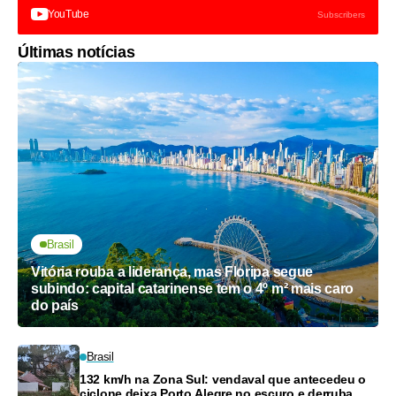
YouTube
Subscribers
Últimas notícias
Brasil
Vitória rouba a liderança, mas Floripa segue
subindo: capital catarinense tem o 4º m² mais caro
do país
Brasil
132 km/h na Zona Sul: vendaval que antecedeu o
ciclone deixa Porto Alegre no escuro e derruba