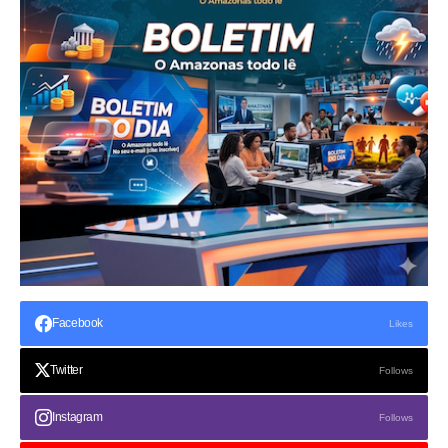
Facebook
Likes
Twitter
Follows
Instagram
Follows