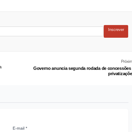
Inscrever
Próxi
a
Governo anuncia segunda rodada de concessões
privatizaçõ
E-mail *