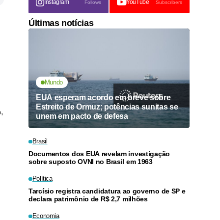
Instagram
YouTube
Follows
Subscribers
Últimas notícias
Mundo
EUA esperam acordo em breve sobre
Estreito de Ormuz; potências sunitas se
,
unem em pacto de defesa
Brasil
Documentos dos EUA revelam investigação
sobre suposto OVNI no Brasil em 1963
Política
Tarcísio registra candidatura ao governo de SP e
declara patrimônio de R$ 2,7 milhões
Economia