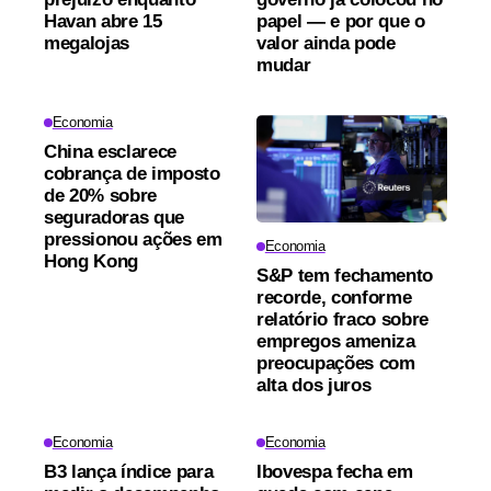
Havan abre 15
papel — e por que o
megalojas
valor ainda pode
mudar
Economia
China esclarece
cobrança de imposto
de 20% sobre
seguradoras que
pressionou ações em
Economia
Hong Kong
S&P tem fechamento
recorde, conforme
relatório fraco sobre
empregos ameniza
preocupações com
alta dos juros
Economia
Economia
B3 lança índice para
Ibovespa fecha em