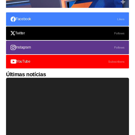
Facebook
Likes
Twitter
Follows
Instagram
Follows
YouTube
Subscribers
Últimas notícias