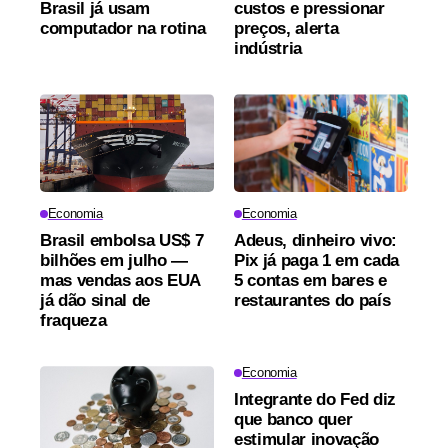
Brasil já usam
custos e pressionar
computador na rotina
preços, alerta
indústria
Economia
Economia
Brasil embolsa US$ 7
Adeus, dinheiro vivo:
bilhões em julho —
Pix já paga 1 em cada
mas vendas aos EUA
5 contas em bares e
já dão sinal de
restaurantes do país
fraqueza
Economia
Integrante do Fed diz
que banco quer
estimular inovação