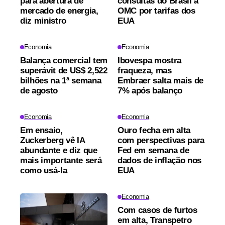
para abertura de
consultas do Brasil à
mercado de energia,
OMC por tarifas dos
diz ministro
EUA
Economia
Economia
Balança comercial tem
Ibovespa mostra
superávit de US$ 2,522
fraqueza, mas
bilhões na 1ª semana
Embraer salta mais de
de agosto
7% após balanço
Economia
Economia
Em ensaio,
Ouro fecha em alta
Zuckerberg vê IA
com perspectivas para
abundante e diz que
Fed em semana de
mais importante será
dados de inflação nos
como usá-la
EUA
Economia
Com casos de furtos
em alta, Transpetro