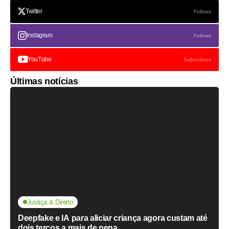
Twitter
Follows
Instagram
Follows
YouTube
Subscribers
Últimas notícias
Justiça & Direito
Deepfake e IA para aliciar criança agora custam até
dois terços a mais de pena