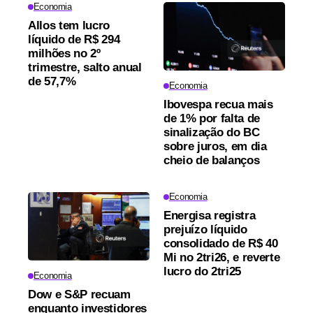
Economia
Allos tem lucro
líquido de R$ 294
milhões no 2º
trimestre, salto anual
de 57,7%
Economia
Ibovespa recua mais
de 1% por falta de
sinalização do BC
sobre juros, em dia
cheio de balanços
Economia
Energisa registra
prejuízo líquido
consolidado de R$ 40
Mi no 2tri26, e reverte
lucro do 2tri25
Economia
Dow e S&P recuam
enquanto investidores