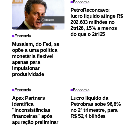
Economia
PetroReconcavo:
lucro líquido atinge R$
202,683 milhões no
2tri26, 15% a menos
do que o 2tri25
Economia
Musalem, do Fed, se
opõe a uma política
monetária flexível
apenas para
impulsionar
produtividade
Economia
Economia
Apex Partners
Lucro líquido da
identifica
Petrobras sobe 96,8%
"inconsistências
no 2º trimestre, para
financeiras" após
R$ 52,4 bilhões
apuração preliminar