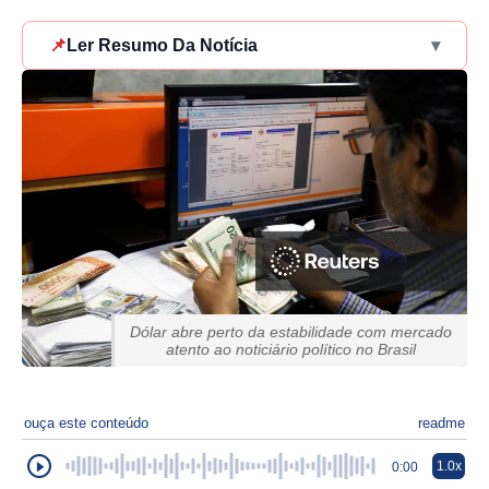
📌
Ler Resumo Da Notícia
▾
Dólar abre perto da estabilidade com mercado
atento ao noticiário político no Brasil
ouça este conteúdo
readme
1.0x
0:00