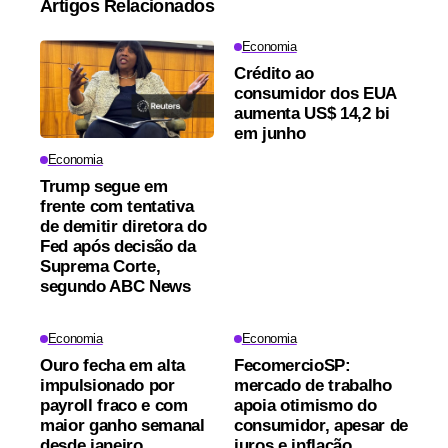
Artigos Relacionados
Economia
Crédito ao
consumidor dos EUA
aumenta US$ 14,2 bi
em junho
Economia
Trump segue em
frente com tentativa
de demitir diretora do
Fed após decisão da
Suprema Corte,
segundo ABC News
Economia
Economia
Ouro fecha em alta
FecomercioSP:
impulsionado por
mercado de trabalho
payroll fraco e com
apoia otimismo do
maior ganho semanal
consumidor, apesar de
desde janeiro
juros e inflação