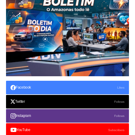
Facebook
Likes
Twitter
Follows
Instagram
Follows
YouTube
Subscribers