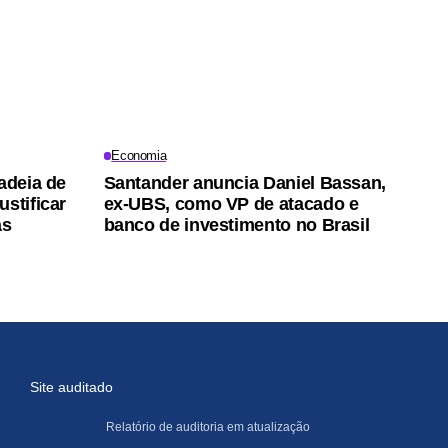
Economia
adeia de
Santander anuncia Daniel Bassan,
stificar
ex-UBS, como VP de atacado e
as
banco de investimento no Brasil
Site auditado
Relatório de auditoria em atualização