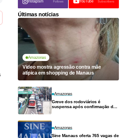
Instagram
YouTube
Follows
Subscribers
Últimas notícias
Amazonas
Vídeo mostra agressão contra mãe
atípica em shopping de Manaus
s
Amazonas
Greve dos rodoviários é
suspensa após confirmação de
pagamento de salários em
Manaus
Amazonas
Sine Manaus oferta 765 vagas de