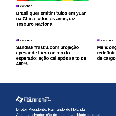
Economia
Brasil quer emitir títulos em yuan
na China todos os anos, diz
Tesouro Nacional
Economia
Economia
Sandisk frustra com projeção
Mendonça
apesar de lucro acima do
redefinir
esperado; ação cai após salto de
de cargo
469%
Diretor-Presidente: Raimundo de Holanda
Artigos assinados são de responsabilidade de seus