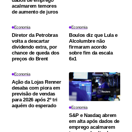
dados de emprego
acalmarem temores
de aumento de juros
Economia
Economia
Diretor da Petrobras
Boulos diz que Lula e
volta a descartar
Alcolumbre não
dividendo extra, por
firmaram acordo
chance de queda dos
sobre fim da escala
preços do Brent
6x1
Economia
Ação da Lojas Renner
desaba com piora em
previsão de vendas
para 2026 após 2º tri
aquém do esperado
Economia
S&P e Nasdaq abrem
em alta após dados de
emprego acalmarem