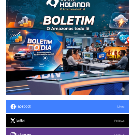
Facebook
Likes
Twitter
Follows
Instagram
Follows