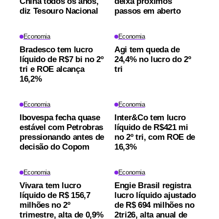
China todos os anos,
deixa próximos
diz Tesouro Nacional
passos em aberto
Economia
Economia
Bradesco tem lucro
Agi tem queda de
líquido de R$7 bi no 2º
24,4% no lucro do 2º
tri e ROE alcança
tri
16,2%
Economia
Economia
Ibovespa fecha quase
Inter&Co tem lucro
estável com Petrobras
líquido de R$421 mi
pressionando antes de
no 2º tri, com ROE de
decisão do Copom
16,3%
Economia
Economia
Vivara tem lucro
Engie Brasil registra
líquido de R$ 156,7
lucro líquido ajustado
milhões no 2º
de R$ 694 milhões no
trimestre, alta de 0,9%
2tri26, alta anual de