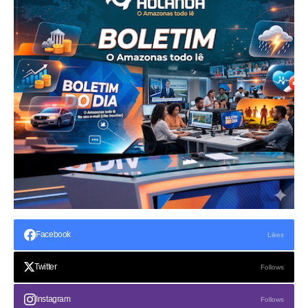
Facebook
Likes
Twitter
Follows
Instagram
Follows