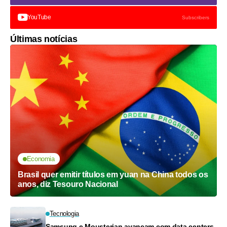
YouTube
Subscribers
Últimas notícias
Economia
Brasil quer emitir títulos em yuan na China todos os
anos, diz Tesouro Nacional
Tecnologia
Samsung e Mousterian avançam com data centers