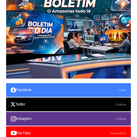
Facebook
Likes
Twitter
Follows
Instagram
Follows
YouTube
Subscribers