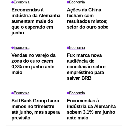
Economia
Economia
Encomendas à
Ações da China
indústria da Alemanha
fecham com
aumentam mais do
resultados mistos;
que o esperado em
setor do ouro sobe
junho
Economia
Economia
Vendas no varejo da
Fux marca nova
zona do euro caem
audiência de
0,3% em junho ante
conciliação sobre
maio
empréstimo para
salvar BRB
Economia
Economia
SoftBank Group lucra
Encomendas à
menos no trimestre
indústria da Alemanha
até junho, mas supera
sobem 3,1% em junho
previsão
ante maio