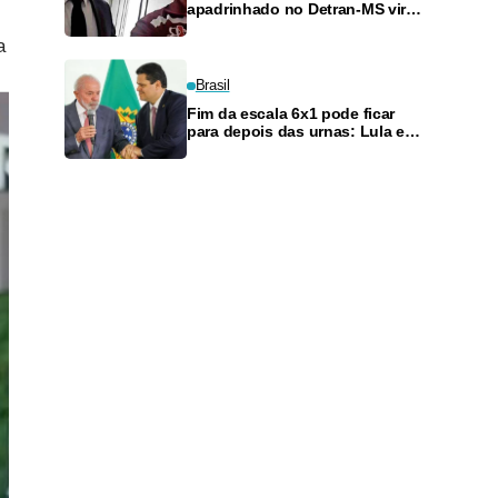
apadrinhado no Detran-MS vira
réu de novo — e é achado
a
fazendo frete
Brasil
Fim da escala 6x1 pode ficar
para depois das urnas: Lula e
Alcolumbre discutem adiamento