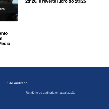
2tri26, e reverte lucro do 2tri25
anto
am
Médio
Site auditado
Relatório de auditoria em atualização