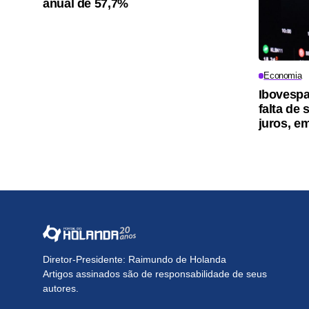
anual de 57,7%
Economia
Ibovespa
falta de
juros, e
Diretor-Presidente: Raimundo de Holanda
Artigos assinados são de responsabilidade de seus
autores.