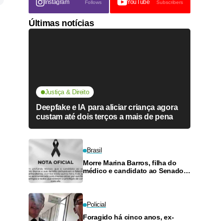
Instagram
YouTube
Follows
Subscribers
Últimas notícias
Justiça & Direito
Deepfake e IA para aliciar criança agora
custam até dois terços a mais de pena
Brasil
Morre Marina Barros, filha do
médico e candidato ao Senado
Antônio Barros
Policial
Foragido há cinco anos, ex-