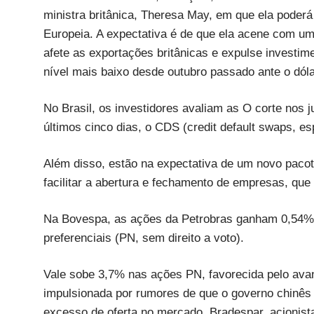
ministra britânica, Theresa May, em que ela poderá
Europeia. A expectativa é de que ela acene com um
afete as exportações britânicas e expulse investim
nível mais baixo desde outubro passado ante o dóla
No Brasil, os investidores avaliam as O corte nos
últimos cinco dias, o CDS (credit default swaps, e
Além disso, estão na expectativa de um novo pacote
facilitar a abertura e fechamento de empresas, que
Na Bovespa, as ações da Petrobras ganham 0,54% 
preferenciais (PN, sem direito a voto).
Vale sobe 3,7% nas ações PN, favorecida pelo avan
impulsionada por rumores de que o governo chinês 
excesso de oferta no mercado. Bradespar, acionista