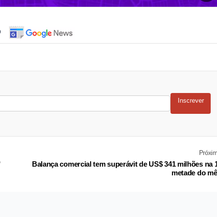
o
Inscrever
Próxi
o
Balança comercial tem superávit de US$ 341 milhões na 
metade do m