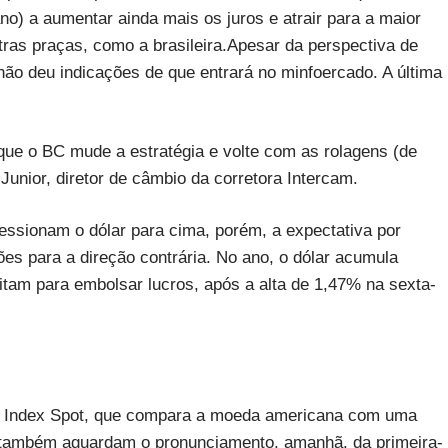
o) a aumentar ainda mais os juros e atrair para a maior
ras praças, como a brasileira.Apesar da perspectiva de
ão deu indicações de que entrará no minfoercado. A última
ue o BC mude a estratégia e volte com as rolagens (de
unior, diretor de câmbio da corretora Intercam.
essionam o dólar para cima, porém, a expectativa por
ções para a direção contrária. No ano, o dólar acumula
itam para embolsar lucros, após a alta de 1,47% na sexta-
lar Index Spot, que compara a moeda americana com uma
também aguardam o pronunciamento, amanhã, da primeira-