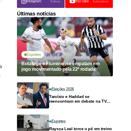
Instagram
YouTube
Follows
Subscribers
Últimas notícias
Esportes
Botafogo e Fluminense empatam em
a
jogo movimentado pela 22ª rodada
a
Eleições 2026
Tarcísio e Haddad se
reencontram em debate na TV
neste domingo
Esportes
Rayssa Leal torce o pé em treino