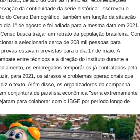
ado do IBGE, de acordo com as melhores recomendações
rvação da continuidade da série histórica", escreveu o
mento do Censo Demográfico, também em função da situação
o dia 1º de agosto e foi adiada para a mesma data em 2021.
 Censo busca traçar um retrato da população brasileira. Co
ionaria selecionaria cerca de 208 mil pessoas para
 provas estavam previstas para o dia 17 de maio. A
ate entre técnicos e a direção do instituto durante a
diamento, os empregados temporários já contratados pela
uzir, para 2021, os atrasos e problemas operacionais que
diz o texto. Além disso, os organizadores da campanha
em conjuntura de paralisia econômica "seria extremamente
ejaram para colaborar com o IBGE por período longo de