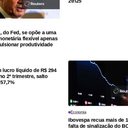
2tri25
 do Fed, se opõe a uma
monetária flexível apenas
ulsionar produtividade
m lucro líquido de R$ 294
o 2º trimestre, salto
 57,7%
Economia
Ibovespa recua mais de 
falta de sinalização do B