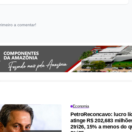
rimeiro a comentar!
Economia
PetroReconcavo: lucro lí
atinge R$ 202,683 milhõe
2tri26, 15% a menos do q