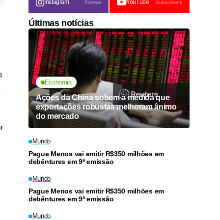
Instagram
YouTube
Follows
Subscribers
Últimas notícias
a
Economia
.
Ações da China sobem à medida que
exportações robustas melhoram ânimo
do mercado
r
Mundo
Pague Menos vai emitir R$350 milhões em
debêntures em 9ª emissão
Mundo
Pague Menos vai emitir R$350 milhões em
debêntures em 9ª emissão
Mundo