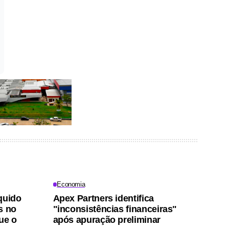
Economia
quido
Apex Partners identifica
s no
"inconsistências financeiras"
ue o
após apuração preliminar