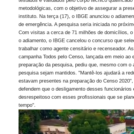
testados e validados pelo corpo técnico qualific
metodológicas, com o objetivo de assegurar a prese
instituto. Na terça (17), o IBGE anunciou o adia
de emergência. A pesquisa seria iniciada no próxim
Com visitas a cerca de 71 milhões de domicílios, o
o adiamento, o IBGE cancelou o concurso que selec
trabalhar como agente censitário e recenseador. As
campanha Todos pelo Censo, lançada em meio ao emb
preparação da pesquisa, pediu que, mesmo com o a
pesquisa sejam mantidos. "Mantê-los ajudará a red
estavam presentes na preparação do Censo 2020", 
defendem que o desligamento desses funcionários 
desrespeitoso com esses profissionais que se plan
tempo".