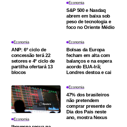
Economia
S&P 500 e Nasdaq
abrem em baixa sob
peso de tecnologia e
foco no Oriente Médio
Economia
Economia
ANP: 6º ciclo de
Bolsas da Europa
concessão terá 22
fecham em alta com
setores e 4º ciclo de
balanços e na espera
partilha ofertará 13
acordo EUA-Irã;
blocos
Londres destoa e cai
Economia
47% dos brasileiros
não pretendem
comprar presente de
Dia dos Pais neste
ano, mostra Nexus
Economia
Ibovespa recua na