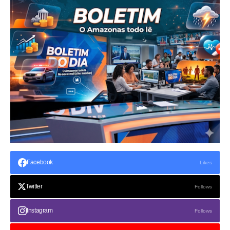
Facebook
Likes
Twitter
Follows
Instagram
Follows