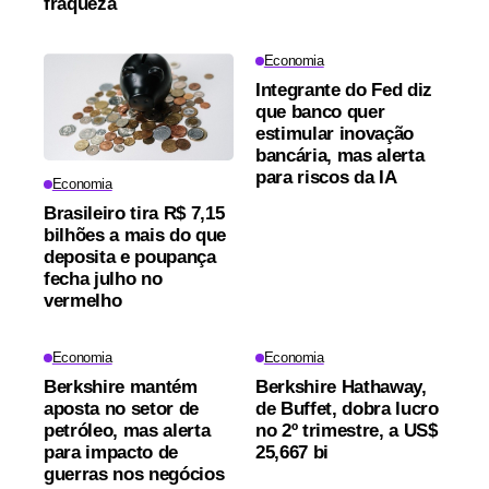
fraqueza
Economia
Integrante do Fed diz
que banco quer
estimular inovação
bancária, mas alerta
para riscos da IA
Economia
Brasileiro tira R$ 7,15
bilhões a mais do que
deposita e poupança
fecha julho no
vermelho
Economia
Economia
Berkshire mantém
Berkshire Hathaway,
aposta no setor de
de Buffet, dobra lucro
petróleo, mas alerta
no 2º trimestre, a US$
para impacto de
25,667 bi
guerras nos negócios