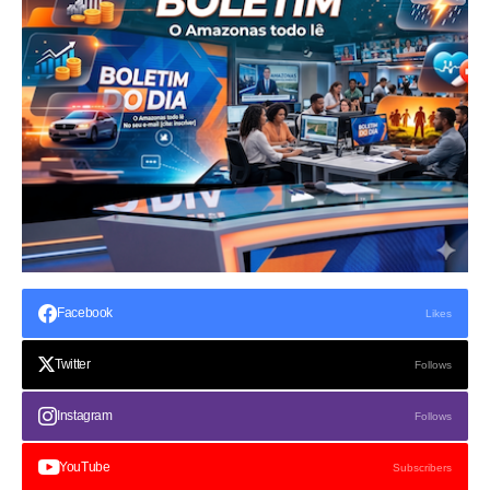
Facebook
Likes
Twitter
Follows
Instagram
Follows
YouTube
Subscribers