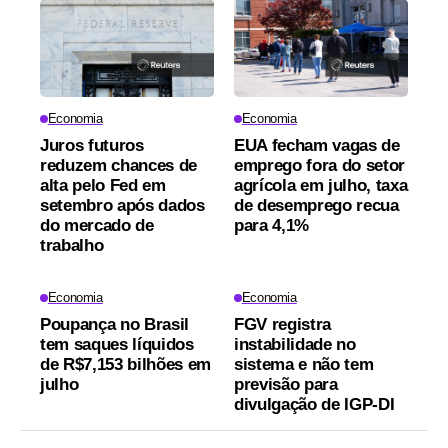
Economia
Economia
Juros futuros
EUA fecham vagas de
reduzem chances de
emprego fora do setor
alta pelo Fed em
agrícola em julho, taxa
setembro após dados
de desemprego recua
do mercado de
para 4,1%
trabalho
Economia
Economia
Poupança no Brasil
FGV registra
tem saques líquidos
instabilidade no
de R$7,153 bilhões em
sistema e não tem
julho
previsão para
divulgação de IGP-DI