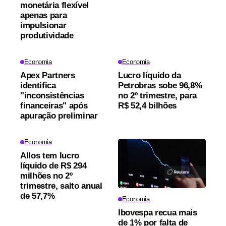
monetária flexível
apenas para
impulsionar
produtividade
Economia
Economia
Apex Partners
Lucro líquido da
identifica
Petrobras sobe 96,8%
"inconsistências
no 2º trimestre, para
financeiras" após
R$ 52,4 bilhões
apuração preliminar
Economia
Allos tem lucro
líquido de R$ 294
milhões no 2º
trimestre, salto anual
de 57,7%
Economia
Ibovespa recua mais
de 1% por falta de