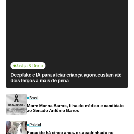
Justiça & Direito
Deepfake e IA para aliciar criança agora custam até
dois terços a mais de pena
Brasil
Morre Marina Barros, filha do médico e candidato
ao Senado Antônio Barros
Policial
Foragido há cinco anos, ex-apadrinhado no