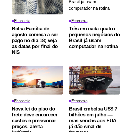
Economia
Economia
Bolsa Família de
Três em cada quatro
agosto começa a ser
pequenos negócios do
pago no dia 18; veja
Brasil já usam
as datas por final do
computador na rotina
NIS
Economia
Economia
Nova lei do piso do
Brasil embolsa US$ 7
frete deve encarecer
bilhões em julho —
custos e pressionar
mas vendas aos EUA
preços, alerta
já dão sinal de