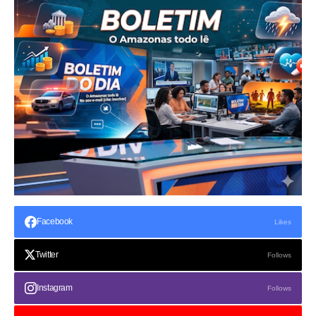
Facebook
Likes
Twitter
Follows
Instagram
Follows