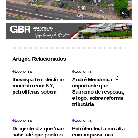
Artigos Relacionados
Economia
Economia
Ibovespa tem declínio
André Mendonça: É
modesto com NY;
importante que
petrolíferas sobem
Supremo dê resposta,
e logo, sobre reforma
tributária
Economia
Economia
Dirigente diz que 'não
Petróleo fecha em alta
sabe' até que ponto o
com impasse nas