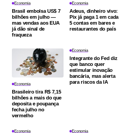
Economia
Economia
Brasil embolsa US$ 7
Adeus, dinheiro vivo:
bilhões em julho —
Pix já paga 1 em cada
mas vendas aos EUA
5 contas em bares e
já dão sinal de
restaurantes do país
fraqueza
Economia
Integrante do Fed diz
que banco quer
estimular inovação
bancária, mas alerta
para riscos da IA
Economia
Brasileiro tira R$ 7,15
bilhões a mais do que
deposita e poupança
fecha julho no
vermelho
Economia
Economia