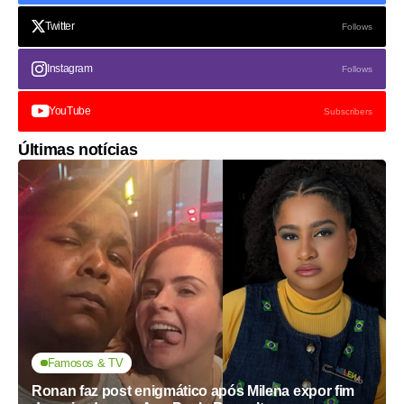
Twitter
Follows
Instagram
Follows
YouTube
Subscribers
Últimas notícias
Famosos & TV
Ronan faz post enigmático após Milena expor fim