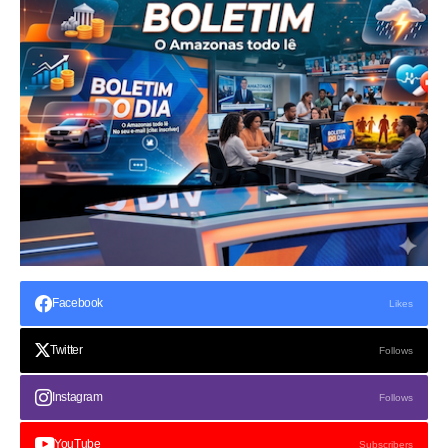
Facebook
Likes
Twitter
Follows
Instagram
Follows
YouTube
Subscribers