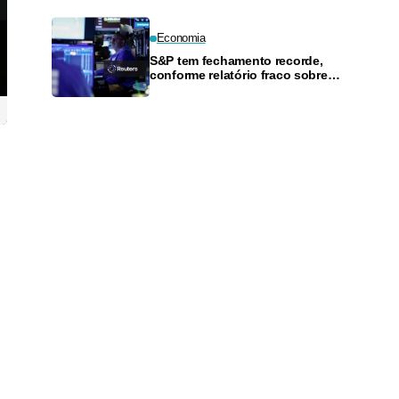
Economia
S&P tem fechamento recorde,
conforme relatório fraco sobre
empregos ameniza
preocupações com alta dos
juros