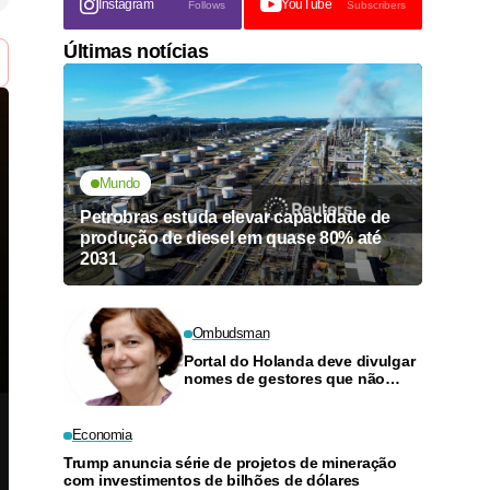
Instagram
YouTube
Follows
Subscribers
Últimas notícias
Mundo
Petrobras estuda elevar capacidade de
produção de diesel em quase 80% até
2031
Ombudsman
Portal do Holanda deve divulgar
nomes de gestores que não
quitarem dívidas com o TCU
Economia
Trump anuncia série de projetos de mineração
com investimentos de bilhões de dólares