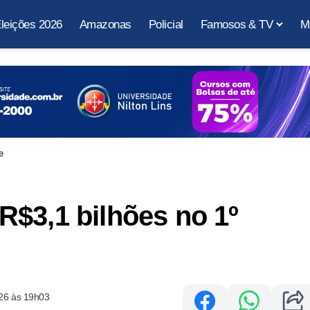
leições 2026
Amazonas
Policial
Famosos & TV
M
e
$3,1 bilhões no 1º
26 às 19h03