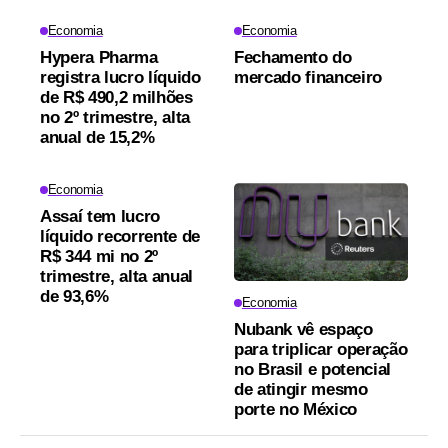
Economia
Economia
Hypera Pharma
Fechamento do
registra lucro líquido
mercado financeiro
de R$ 490,2 milhões
no 2º trimestre, alta
anual de 15,2%
Economia
Assaí tem lucro
líquido recorrente de
R$ 344 mi no 2º
trimestre, alta anual
de 93,6%
Economia
Nubank vê espaço
para triplicar operação
no Brasil e potencial
de atingir mesmo
porte no México