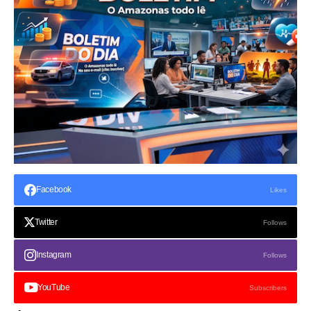
Facebook
Likes
Twitter
Follows
Instagram
Follows
YouTube
Subscribers