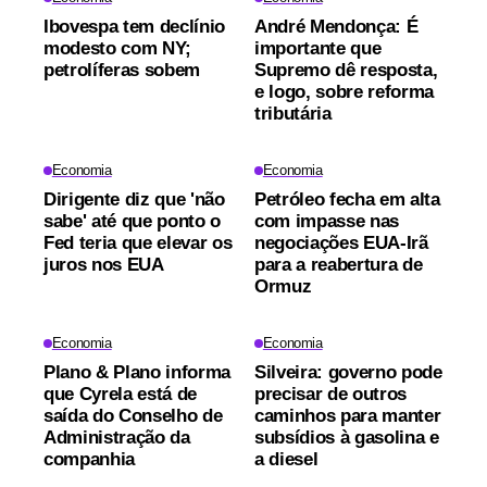
Ibovespa tem declínio
André Mendonça: É
modesto com NY;
importante que
petrolíferas sobem
Supremo dê resposta,
e logo, sobre reforma
tributária
Economia
Economia
Dirigente diz que 'não
Petróleo fecha em alta
sabe' até que ponto o
com impasse nas
Fed teria que elevar os
negociações EUA-Irã
juros nos EUA
para a reabertura de
Ormuz
Economia
Economia
Plano & Plano informa
Silveira: governo pode
que Cyrela está de
precisar de outros
saída do Conselho de
caminhos para manter
Administração da
subsídios à gasolina e
companhia
a diesel