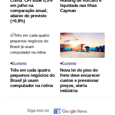
China: CPI sobe 0,5%
Holding de Vorcaro é
em julho na
liquidada nas Ilhas
comparação anual;
Cayman
abaixo do previsto
(+0,8%)
Economia
Economia
Três em cada quatro
Nova lei do piso do
pequenos negócios do
frete deve encarecer
Brasil já usam
custos e pressionar
computador na rotina
preços, alerta
indústria
Siga-nos no