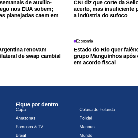
semanais de auxílio-
CNI diz que corte da Selic
ego nos EUA sobem;
acerto, mas insuficiente p
es planejadas caem em
a indústria do sufoco
Economia
Argentina renovam
Estado do Rio quer falên
ilateral de swap cambial
grupo Manguinhos após 
em acordo fiscal
Fique por dentro
Capa
Coluna do Holanda
Amazonas
Policial
Famosos & TV
Manaus
Brasil
Mundo