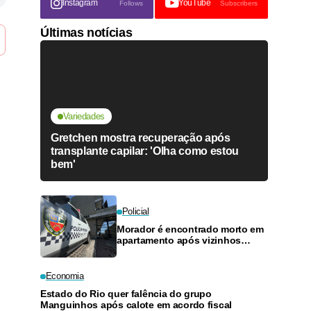
Instagram
YouTube
Follows
Subscribers
Últimas notícias
Variedades
Gretchen mostra recuperação após
transplante capilar: 'Olha como estou
bem'
Policial
Morador é encontrado morto em
apartamento após vizinhos
ouvirem tiros no bairro União
Economia
Estado do Rio quer falência do grupo
Manguinhos após calote em acordo fiscal