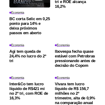
tri e ROE alcança
16,2%
Economia
BC corta Selic em 0,25
ponto para 14% e
deixa próximos
passos em aberto
Economia
Economia
Agi tem queda de
Ibovespa fecha quase
24,4% no lucro do 2º
estável com Petrobras
tri
pressionando antes de
decisão do Copom
Economia
Economia
Inter&Co tem lucro
Vivara tem lucro
líquido de R$421 mi
líquido de R$ 156,7
no 2º tri, com ROE de
milhões no 2º
16,3%
trimestre, alta de 0,9%
na comparação anual