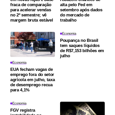
fraca de comparação
alta pelo Fed em
para acelerar vendas
setembro após dados
no 2º semestre; vê
do mercado de
margem bruta estável
trabalho
Economia
Poupança no Brasil
tem saques líquidos
de R$7,153 bilhões em
julho
Economia
EUA fecham vagas de
emprego fora do setor
agrícola em julho, taxa
de desemprego recua
para 4,1%
Economia
FGV registra