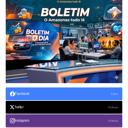
Facebook
Likes
Twitter
Follows
Instagram
Follows