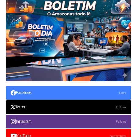
Facebook
Likes
Twitter
Follows
Instagram
Follows
YouTube
Subscribers