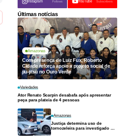
Instagram
YouTube
Follows
Subscribers
Últimas notícias
Amazonas
Com presença de Luiz Fux, Roberto
Cidade reforça apoio a projeto social de
jiu-jitsu no Ouro Verde
Variedades
Ator Renato Scarpin desabafa após apresentar
peça para plateia de 4 pessoas
Amazonas
Justiça determina uso de
tornozeleira para investigado por
perseguir estudante em Manaus