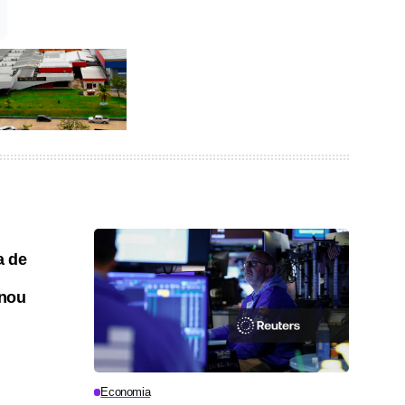
a de
onou
Economia