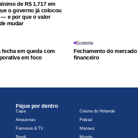
mínimo de R$ 1.717 em
que o governo já colocou
 — e por que o valor
ode mudar
Economia
a fecha em queda com
Fechamento do mercado
porativa em foco
financeiro
Fique por dentro
Capa
Coluna do Holanda
Amazonas
Policial
Famosos & TV
Manaus
Brasil
Mundo