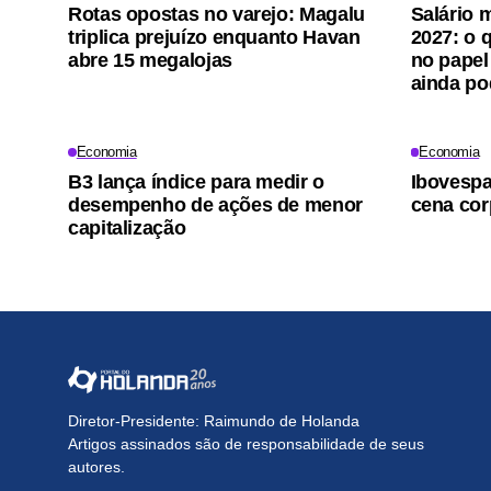
Rotas opostas no varejo: Magalu
Salário 
triplica prejuízo enquanto Havan
2027: o 
abre 15 megalojas
no papel
ainda p
Economia
Economia
B3 lança índice para medir o
Ibovesp
desempenho de ações de menor
cena cor
capitalização
Diretor-Presidente: Raimundo de Holanda
Artigos assinados são de responsabilidade de seus
autores.