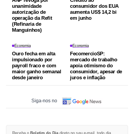
ANP revoga por
Crédito ao
unanimidade
consumidor dos EUA
autorização de
aumenta US$ 14,2 bi
operação da Refit
em junho
(Refinaria de
Manguinhos)
Economia
Economia
Ouro fecha em alta
FecomercioSP:
impulsionado por
mercado de trabalho
payroll fraco e com
apoia otimismo do
maior ganho semanal
consumidor, apesar de
desde janeiro
juros e inflação
Siga-nos no
Receba o
Boletim do Dia
direto no seu e-mail, todo dia.