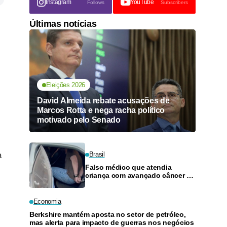
Instagram
YouTube
Follows
Subscribers
Últimas notícias
Eleições 2026
David Almeida rebate acusações de
Marcos Rotta e nega racha político
motivado pelo Senado
a
Brasil
Falso médico que atendia
criança com avançado câncer no
cérebro é preso em flagrante
Economia
Berkshire mantém aposta no setor de petróleo,
mas alerta para impacto de guerras nos negócios