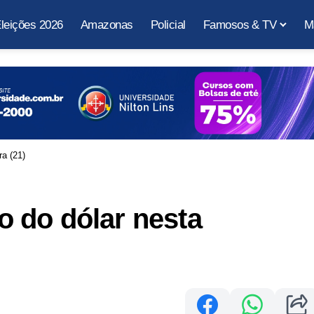
leições 2026
Amazonas
Policial
Famosos & TV
M
a (21)
 do dólar nesta