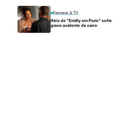
Famosos & TV
Atriz de "Emilly em Paris" sofre
grave acidente de carro