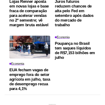
Lojas Renner aposta
Juros futuros
em novas lojas e base
reduzem chances de
fraca de comparação
alta pelo Fed em
para acelerar vendas
setembro após dados
no 2º semestre; vê
do mercado de
margem bruta estável
trabalho
Economia
Poupança no Brasil
tem saques líquidos
de R$7,153 bilhões em
julho
Economia
EUA fecham vagas de
emprego fora do setor
agrícola em julho, taxa
de desemprego recua
para 4,1%