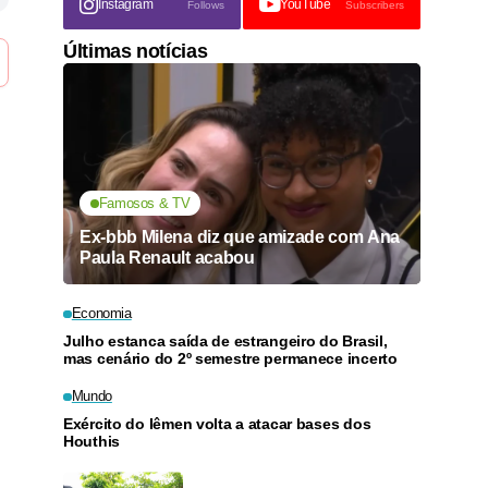
Instagram
YouTube
Follows
Subscribers
Últimas notícias
Famosos & TV
Ex-bbb Milena diz que amizade com Ana
Paula Renault acabou
Economia
Julho estanca saída de estrangeiro do Brasil,
mas cenário do 2º semestre permanece incerto
Mundo
Exército do Iêmen volta a atacar bases dos
Houthis