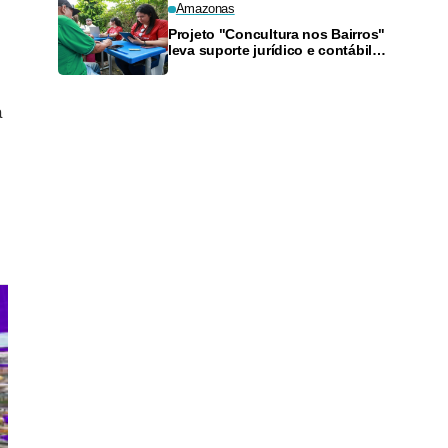
Amazonas
Projeto "Concultura nos Bairros"
leva suporte jurídico e contábil a
artistas da Zona Sul neste
sábado
a