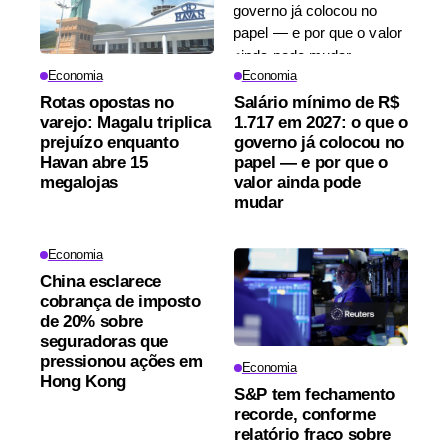
Economia
Economia
Rotas opostas no
Salário mínimo de R$
varejo: Magalu triplica
1.717 em 2027: o que o
prejuízo enquanto
governo já colocou no
Havan abre 15
papel — e por que o
megalojas
valor ainda pode
mudar
Economia
China esclarece
cobrança de imposto
de 20% sobre
seguradoras que
pressionou ações em
Economia
Hong Kong
S&P tem fechamento
recorde, conforme
relatório fraco sobre