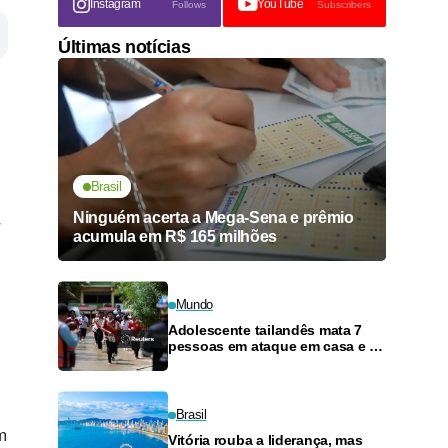
Instagram
YouTube
Follows
Subscribers
Últimas notícias
Brasil
Ninguém acerta a Mega-Sena e prêmio
r
acumula em R$ 165 milhões
Mundo
Adolescente tailandês mata 7
pessoas em ataque em casa e na
escola antes de atirar em si
mesmo
Brasil
m
Vitória rouba a liderança, mas