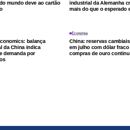
do mundo deve ao cartão
industrial da Alemanha 
to
mais do que o esperado 
Economia
Economics: balança
China: reservas cambiai
l da China indica
em julho com dólar fraco
te demanda por
compras de ouro contin
cos