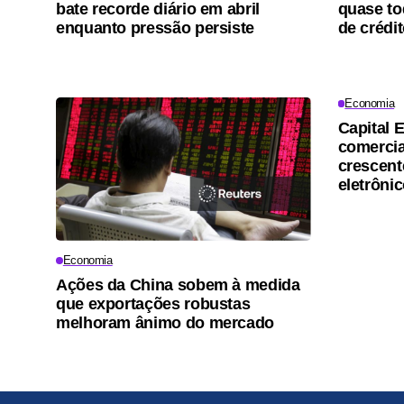
bate recorde diário em abril
quase to
enquanto pressão persiste
de crédi
Economia
Capital 
comercia
crescen
eletrôni
Economia
Ações da China sobem à medida
que exportações robustas
melhoram ânimo do mercado