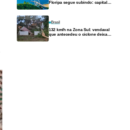
Floripa segue subindo: capital
catarinense tem o 4º m² mais
caro do país
Brasil
132 km/h na Zona Sul: vendaval
que antecedeu o ciclone deixa
Porto Alegre no escuro e
derruba árvores