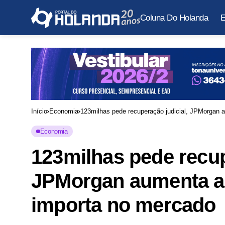
Coluna Do Holanda
E
Início
Economia
123milhas pede recuperação judicial, JPMorgan 
Economia
123milhas pede recup
JPMorgan aumenta ap
importa no mercado