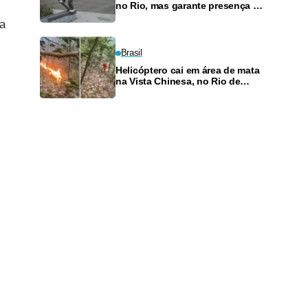
no Rio, mas garante presença no
SLS Takeover
 a
Brasil
Helicóptero cai em área de mata
na Vista Chinesa, no Rio de
Janeiro