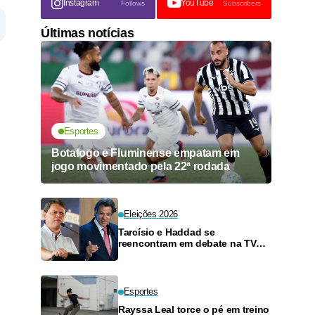
Instagram
YouTube
Follows
Subscribers
Últimas notícias
Esportes
Botafogo e Fluminense empatam em
jogo movimentado pela 22ª rodada
Eleições 2026
Tarcísio e Haddad se
reencontram em debate na TV
neste domingo
Esportes
Rayssa Leal torce o pé em treino