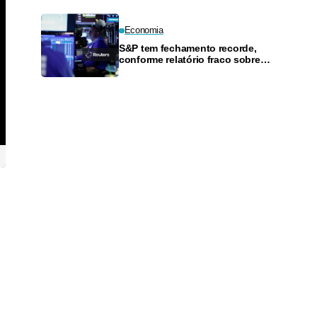
Economia
S&P tem fechamento recorde,
conforme relatório fraco sobre
empregos ameniza
preocupações com alta dos
juros