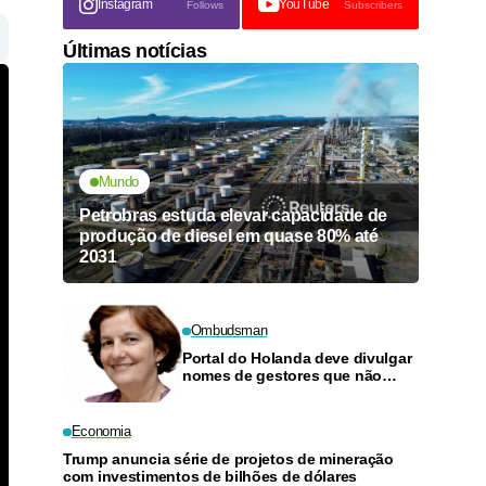
Instagram
YouTube
Follows
Subscribers
Últimas notícias
Mundo
Petrobras estuda elevar capacidade de
produção de diesel em quase 80% até
2031
Ombudsman
Portal do Holanda deve divulgar
nomes de gestores que não
quitarem dívidas com o TCU
Economia
Trump anuncia série de projetos de mineração
com investimentos de bilhões de dólares