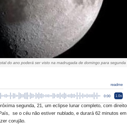
 total do ano poderá ser visto na madrugada de domingo para segunda
readme
1.0x
0:00
róxima segunda, 21, um eclipse lunar completo, com direito
País, se o céu não estiver nublado, e durará 62 minutos em
azer corujão.